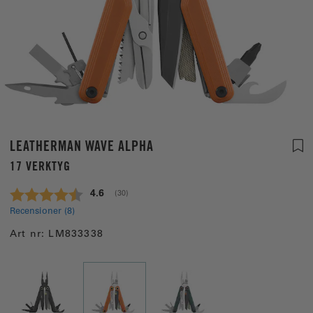
LEATHERMAN WAVE ALPHA
17 VERKTYG
Snittbetyg:
4.6
(
röster:
30
)
Recensioner (
8
)
Art nr:
LM833338