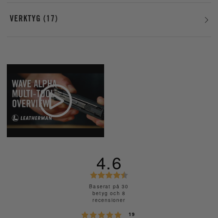
VERKTYG
17
4.6
B
e
Baserat på 30
betyg och 8
t
recensioner
y
Betyg: 5 utav 5 stjärnor
röster
g
19