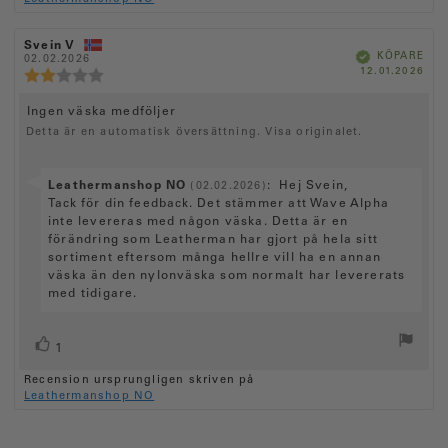
r
t
r
g
t
s
e
å
(
:
a
t
:
n
5
e
R
Svein V
R
u
e
B
.
KÖPARE
:
e
02.02.2026
e
r
e
k
K
12.01.2026
c
p
0
c
x
R
r
)
ä
ö
f
e
e
u
e
t
p
t
a
p
n
n
t
d
c
R
Ingen väska medföljer
d
s
s
:
a
e
a
i
i
Detta är en automatisk översättning. Visa originalet.
e
v
n
t
o
o
c
5
s
u
n
n
s
m
i
s
s
e
:
f
S
Leathermanshop NO
t
d
:
Hej Svein,
o
(02.02.2026)
n
ö
a
j
n
v
Tack för din feedback. Det stämmer att Wave Alpha
r
t
s
ä
s
a
inte levereras med någon väska. Detta är en
f
u
r
b
i
r
förändring som Leatherman har gjort på hela sitt
a
m
n
e
t
:
a
sortiment eftersom många hellre vill ha en annan
o
o
t
t
f
väska än den nylonväska som normalt har levererats
n
r
y
a
r
med tidigare.
r
g
s
e
å
:
t
:
n
2
e
R
r
.
:
1
0
x
ö
ö
u
Recension ursprungligen skriven på
s
t
s
t
Leathermanshop NO
t
:
t
a
(
v
a
e
5