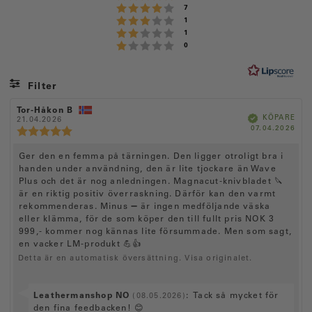
Betyg: 4 utav 5 stjärnor
röster
7
:
Betyg: 3 utav 5 stjärnor
röster
1
4
Betyg: 2 utav 5 stjärnor
röster
1
.
Betyg: 1 utav 5 stjärnor
röster
0
6
u
t
Filter
a
Betyg
Bilder
R
Tor-Håkon B
R
v
B
KÖPARE
e
21.04.2026
e
e
k
5
K
07.04.2026
c
c
R
r
ä
ö
f
e
e
e
s
t
a
p
n
n
d
c
R
Ger den en femma på tärningen. Den ligger otroligt bra i
t
d
s
s
e
a
i
handen under användning, den är lite tjockare än Wave
i
e
j
n
t
o
o
Plus och det är nog anledningen. Magnacut-knivbladet 🔪
c
s
ä
u
n
n
är en riktig positiv överraskning. Därför kan den varmt
m
i
s
s
e
r
rekommenderas. Minus ➖ är ingen medföljande väska
:
f
d
o
n
n
ö
a
eller klämma, för de som köper den till fullt pris NOK 3
n
r
t
s
o
s
999,- kommer nog kännas lite försummade. Men som sagt,
f
u
b
i
en vacker LM-produkt 💪👍
r
a
m
e
t
:
Detta är en automatisk översättning. Visa originalet.
o
t
t
n
y
a
r
g
s
e
S
Leathermanshop NO
:
Tack så mycket för
(08.05.2026)
:
t
:
v
den fina feedbacken! 😊
5