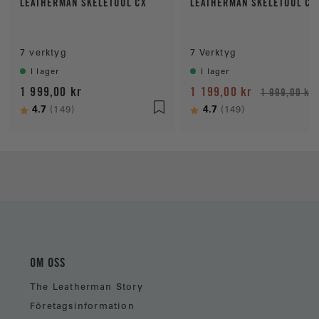
LEATHERMAN SKELETOOL CX
LEATHERMAN SKELETOOL CX
7 verktyg
7 Verktyg
I lager
I lager
1 999,00 kr
1 199,00 kr
1 999,00 kr
Betyg:
4.7
utav 5 stjärnor
Betyg:
4.7
utav 5 stjärn
(149)
(149)
OM OSS
The Leatherman Story
Företagsinformation