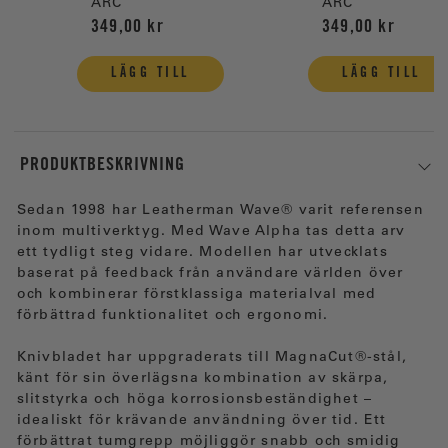
ARC
ARC
349,00 kr
349,00 kr
LÄGG TILL
LÄGG TILL
PRODUKTBESKRIVNING
Sedan 1998 har Leatherman Wave® varit referensen
inom multiverktyg. Med Wave Alpha tas detta arv
ett tydligt steg vidare. Modellen har utvecklats
baserat på feedback från användare världen över
och kombinerar förstklassiga materialval med
förbättrad funktionalitet och ergonomi.
Knivbladet har uppgraderats till MagnaCut®-stål,
känt för sin överlägsna kombination av skärpa,
slitstyrka och höga korrosionsbeständighet –
idealiskt för krävande användning över tid. Ett
förbättrat tumgrepp möjliggör snabb och smidig