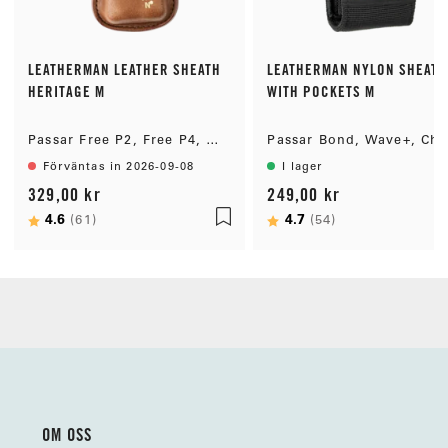
LEATHERMAN LEATHER SHEATH
LEATHERMAN NYLON SHEATH
HERITAGE M
WITH POCKETS M
Passar Free P2, Free P4, Wave+, Charge+ & Skeletool
Förväntas in 2026-09-08
I lager
329,00 kr
249,00 kr
Betyg:
4.6
utav 5 stjärnor
Betyg:
4.7
utav 5 stjärno
(61)
(54)
OM OSS