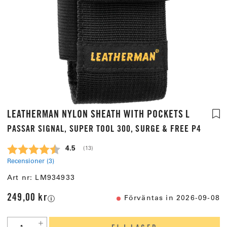
LEATHERMAN NYLON SHEATH WITH POCKETS L
PASSAR SIGNAL, SUPER TOOL 300, SURGE & FREE P4
Snittbetyg:
4.5
(
röster:
13
)
Recensioner (
3
)
Art nr:
LM934933
249,00 kr
Förväntas in 2026-09-08