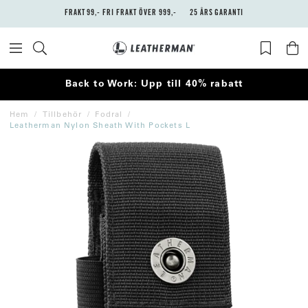
FRAKT 99,- FRI FRAKT ÖVER 999,-
25 ÅRS GARANTI
Back to Work: Upp till 40% rabatt
Hem
Tillbehör
Fodral
Leatherman Nylon Sheath With Pockets L