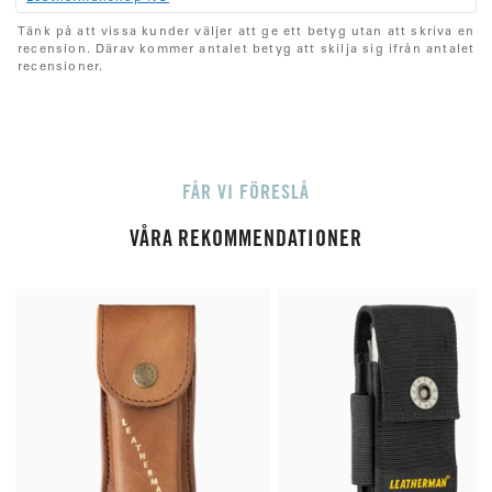
e
å
t
o
:
t
t
:
r
n
(
5
Tänk på att vissa kunder väljer att ge ett betyg utan att skriva en
a
e
.
:
e
recension. Därav kommer antalet betyg att skilja sig ifrån antalet
u
0
x
r
recensioner.
u
p
t
)
t
p
:
a
v
5
s
t
FÅR VI FÖRESLÅ
j
ä
r
VÅRA REKOMMENDATIONER
n
o
r