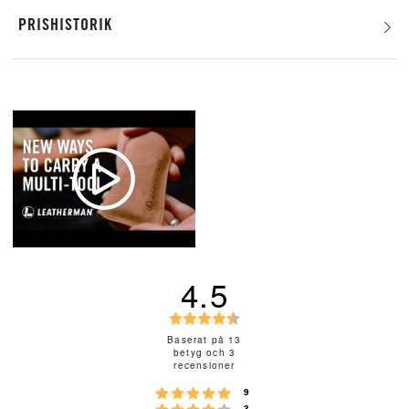
PRISHISTORIK
4.5
B
e
Baserat på 13
betyg och 3
t
recensioner
y
Betyg: 5 utav 5 stjärnor
röster
g
9
röster