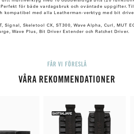
r ditt multiverktyg med 10 dubbelsidiga bits (20 funktion
 Perfekt för både vardagsbruk och oväntade uppgifter. Til
 och kompatibel med alla Leatherman-verktyg med bit drive
, Signal, Skeletool CX, ST300, Wave Alpha, Curl, MUT EO
urge, Wave Plus, Bit Driver Extender och Ratchet Driver.
FÅR VI FÖRESLÅ
VÅRA REKOMMENDATIONER