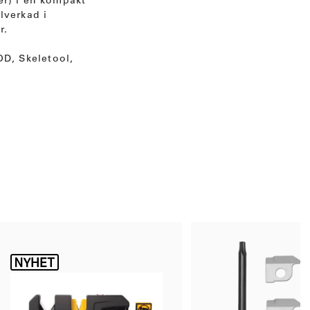
er) i en kompakt
lverkad i
r.
D, Skeletool,