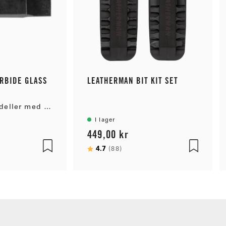
RBIDE GLASS
LEATHERMAN BIT KIT SET
Passar alla modeller med stor bitshållare
I lager
449,00 kr
 stjärnor
Betyg:
4.7
utav 5 stjärnor
(88)