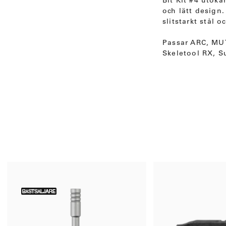
Bit Kit #4 utöka
och lätt design.
slitstarkt stål
Passar ARC, MUT
Skeletool RX, S