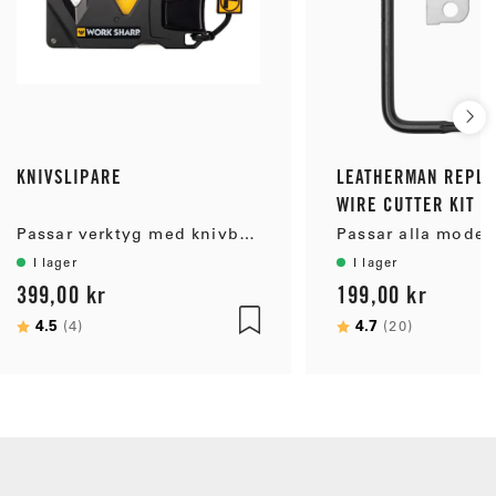
KNIVSLIPARE
LEATHERMAN REPL
WIRE CUTTER KIT
Passar verktyg med knivblad
I lager
I lager
399,00 kr
199,00 kr
Betyg:
4.5
utav 5 stjärnor
Betyg:
4.7
utav 5 st
(4)
(20)