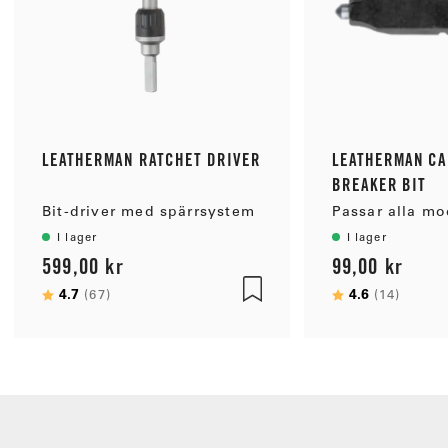
LEATHERMAN RATCHET DRIVER
LEATHERMAN CA
BREAKER BIT
Bit-driver med spärrsystem
I lager
I lager
599,00 kr
99,00 kr
Betyg:
4.7
utav 5 stjärnor
Betyg:
4.6
utav 5
(67)
(14)