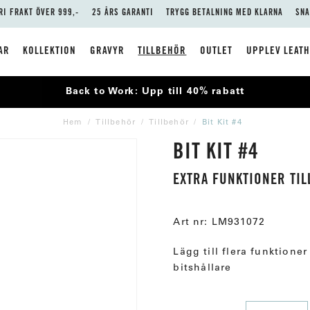
RI FRAKT ÖVER 999,-
25 ÅRS GARANTI
TRYGG BETALNING MED KLARNA
SNA
AR
KOLLEKTION
GRAVYR
TILLBEHÖR
OUTLET
UPPLEV LEAT
Back to Work: Upp till 40% rabatt
Hem
Tillbehör
Tillbehör
Bit Kit #4
BIT KIT #4
EXTRA FUNKTIONER TIL
Art nr:
LM931072
Lägg till flera funktione
bitshållare