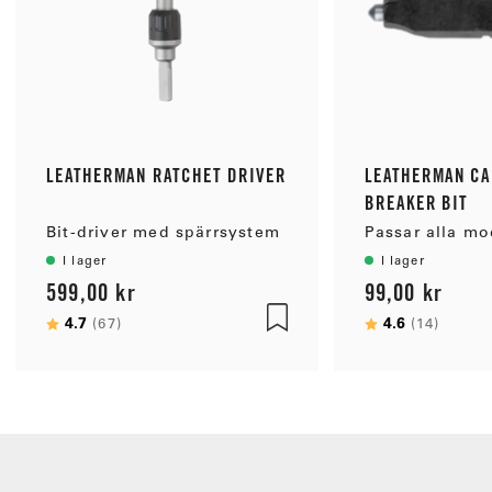
LEATHERMAN RATCHET DRIVER
LEATHERMAN CA
BREAKER BIT
Bit-driver med spärrsystem
I lager
I lager
599,00 kr
99,00 kr
Betyg:
4.7
utav 5 stjärnor
Betyg:
4.6
utav 5
(67)
(14)