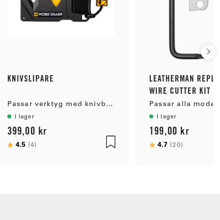
KNIVSLIPARE
LEATHERMAN REPL
WIRE CUTTER KIT
Passar verktyg med knivblad
I lager
I lager
399,00 kr
199,00 kr
Betyg:
4.5
utav 5 stjärnor
Betyg:
4.7
utav 5 st
(4)
(20)