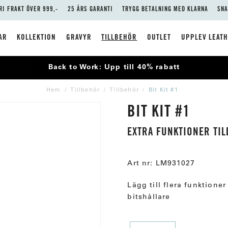
RI FRAKT ÖVER 999,-
25 ÅRS GARANTI
TRYGG BETALNING MED KLARNA
SNA
AR
KOLLEKTION
GRAVYR
TILLBEHÖR
OUTLET
UPPLEV LEAT
Back to Work: Upp till 40% rabatt
Hem
Tillbehör
Tillbehör
Bit Kit #1
BIT KIT #1
EXTRA FUNKTIONER TIL
Art nr:
LM931027
Lägg till flera funktione
bitshållare