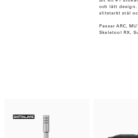
Bit Kit #1 utöka
och lätt design.
slitstarkt stål
Passar ARC, MUT
Skeletool RX, S