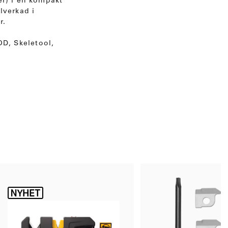
er) i en kompakt
lverkad i
r.
D, Skeletool,