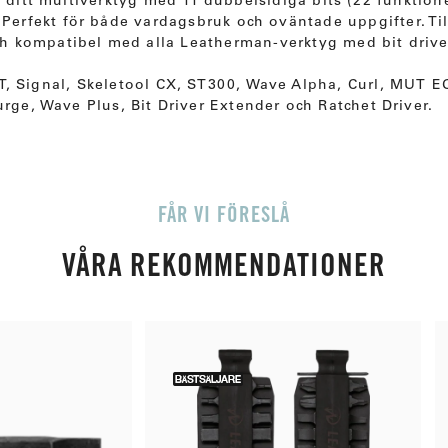
r ditt multiverktyg med 11 dubbelsidiga bits (22 funktion
 Perfekt för både vardagsbruk och oväntade uppgifter. Til
 och kompatibel med alla Leatherman-verktyg med bit drive
, Signal, Skeletool CX, ST300, Wave Alpha, Curl, MUT EO
urge, Wave Plus, Bit Driver Extender och Ratchet Driver.
FÅR VI FÖRESLÅ
VÅRA REKOMMENDATIONER