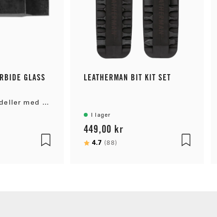
RBIDE GLASS
LEATHERMAN BIT KIT SET
Passar alla modeller med stor bitshållare
I lager
449,00 kr
 stjärnor
Betyg:
4.7
utav 5 stjärnor
(88)