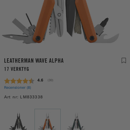
LEATHERMAN WAVE ALPHA
17 VERKTYG
Snittbetyg:
4.6
(
röster:
30
)
Recensioner (
8
)
Art nr:
LM833338