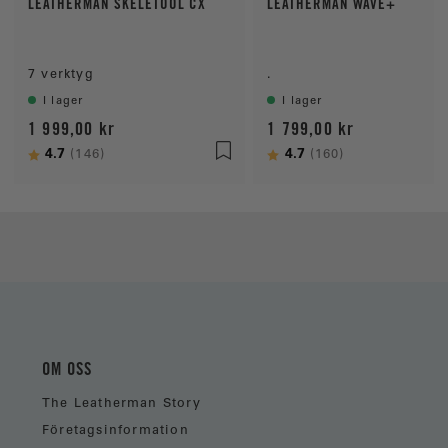
LEATHERMAN SKELETOOL CX
LEATHERMAN WAVE+
7 verktyg
.
I lager
I lager
1 999,00 kr
1 799,00 kr
Betyg:
4.7
utav 5 stjärnor
Betyg:
4.7
utav 5 stjärn
(146)
(160)
OM OSS
The Leatherman Story
Företagsinformation