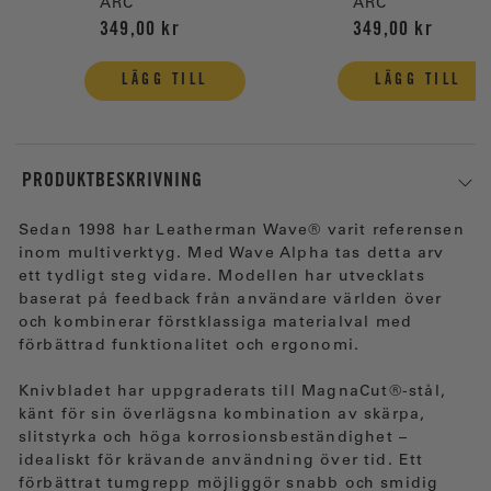
ARC
ARC
349,00 kr
349,00 kr
LÄGG TILL
LÄGG TILL
PRODUKTBESKRIVNING
Sedan 1998 har Leatherman Wave® varit referensen
inom multiverktyg. Med Wave Alpha tas detta arv
ett tydligt steg vidare. Modellen har utvecklats
baserat på feedback från användare världen över
och kombinerar förstklassiga materialval med
förbättrad funktionalitet och ergonomi.
Knivbladet har uppgraderats till MagnaCut®-stål,
känt för sin överlägsna kombination av skärpa,
slitstyrka och höga korrosionsbeständighet –
idealiskt för krävande användning över tid. Ett
förbättrat tumgrepp möjliggör snabb och smidig