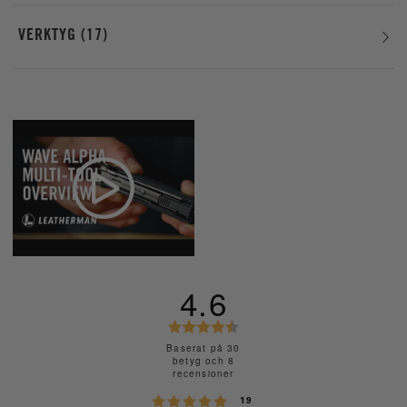
VERKTYG
17
4.6
B
e
Baserat på 30
betyg och 8
t
recensioner
y
Betyg: 5 utav 5 stjärnor
röster
g
19