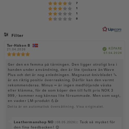
Betyg: 4 utav 5 stjärnor
röster
7
:
Betyg: 3 utav 5 stjärnor
röster
1
4
Betyg: 2 utav 5 stjärnor
röster
1
.
Betyg: 1 utav 5 stjärnor
röster
0
6
u
t
Filter
a
Betyg
Bilder
R
Tor-Håkon B
R
v
B
KÖPARE
e
21.04.2026
e
e
k
5
K
07.04.2026
c
c
R
r
ä
ö
f
e
e
e
s
t
a
p
n
n
d
c
R
Ger den en femma på tärningen. Den ligger otroligt bra i
t
d
s
s
e
a
i
handen under användning, den är lite tjockare än Wave
i
e
j
n
t
o
o
Plus och det är nog anledningen. Magnacut-knivbladet 🔪
c
s
ä
u
n
n
är en riktig positiv överraskning. Därför kan den varmt
m
i
s
s
e
r
rekommenderas. Minus ➖ är ingen medföljande väska
:
f
d
o
n
n
ö
a
eller klämma, för de som köper den till fullt pris NOK 3
n
r
t
s
o
s
999,- kommer nog kännas lite försummade. Men som sagt,
f
u
b
i
en vacker LM-produkt 💪👍
r
a
m
e
t
:
Detta är en automatisk översättning. Visa originalet.
o
t
t
n
y
a
r
g
s
e
S
Leathermanshop NO
:
Tack så mycket för
(08.05.2026)
:
t
:
v
den fina feedbacken! 😊
5