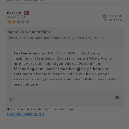
r
t
r
g
t
s
e
å
(
:
a
t
:
n
5
e
R
Svein V
R
u
e
B
.
KÖPARE
:
e
02.02.2026
e
r
e
k
K
12.01.2026
c
p
0
c
x
R
r
)
ä
ö
f
e
e
u
e
t
p
t
a
p
n
n
t
d
c
R
Ingen väska medföljer
d
s
s
:
a
e
a
i
i
Detta är en automatisk översättning. Visa originalet.
e
v
n
t
o
o
c
5
s
u
n
n
s
m
i
s
s
e
:
f
S
Leathermanshop NO
t
d
:
Hej Svein,
o
(02.02.2026)
n
ö
a
j
n
v
Tack för din feedback. Det stämmer att Wave Alpha
r
t
s
ä
s
a
inte levereras med någon väska. Detta är en
f
u
r
b
i
r
förändring som Leatherman har gjort på hela sitt
a
m
n
e
t
:
a
sortiment eftersom många hellre vill ha en annan
o
o
t
t
f
väska än den nylonväska som normalt har levererats
n
r
y
a
r
med tidigare.
r
g
s
e
å
:
t
:
n
2
e
R
r
.
:
1
0
x
ö
ö
u
Recension ursprungligen skriven på
s
t
s
t
Leathermanshop NO
t
:
t
a
(
v
a
e
5