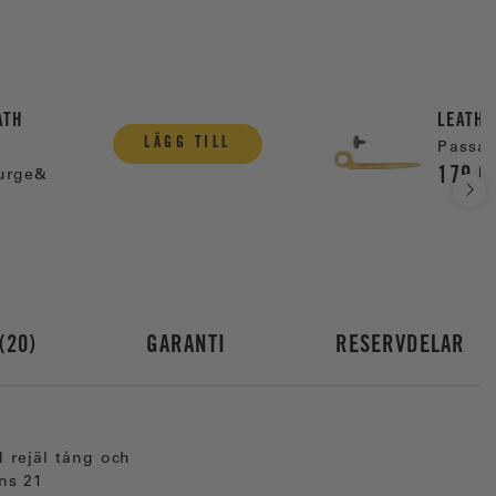
ATH
LEATH
LÄGG TILL
Passa
179,0
Surge&
20
GARANTI
RESERVDELAR
 rejäl tång och
ns 21