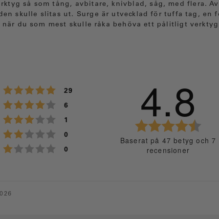
erktyg så som tång, avbitare, knivblad, såg, med flera. A
en skulle slitas ut. Surge är utvecklad för tuffa tag, en 
 när du som mest skulle råka behöva ett pålitligt verktyg
4.8
Betyg: 5 utav 5 stjärnor
röster
29
Betyg: 4 utav 5 stjärnor
röster
6
Betyg: 3 utav 5 stjärnor
röster
1
B
Betyg: 2 utav 5 stjärnor
röster
e
0
Baserat på 47 betyg och 7
t
Betyg: 1 utav 5 stjärnor
recensioner
röster
0
y
g
:
4
Betyg
Bilder
2026
.
8
u