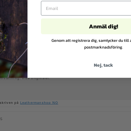
ersättning. Visa originalet.
Anmäl dig!
skriven på
Leathermanshop NO
Genom att registrera dig, samtycker du till 
postmarknadsföring.
6
Nej, tack
digen produkt
ersättning. Visa originalet.
skriven på
Leathermanshop NO
25