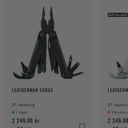
o
r
LEATHERMAN SURGE
LEATHER
21 Verktyg
21 Verkt
I lager
Förvänta
2 249,00 kr
2 249,0