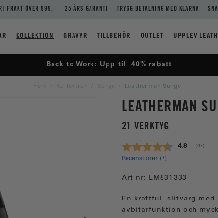
RI FRAKT ÖVER 999,-
25 ÅRS GARANTI
TRYGG BETALNING MED KLARNA
SNA
AR
KOLLEKTION
GRAVYR
TILLBEHÖR
OUTLET
UPPLEV LEAT
Back to Work: Upp till 40% rabatt
Hem
Kollektion
Surge
Leatherman Surge
LEATHERMAN S
21 VERKTYG
Snittbetyg:
4.8
(
röster:
47
)
Recensioner (
7
)
Art nr:
LM831333
En kraftfull slitvarg med 
avbitarfunktion och myck