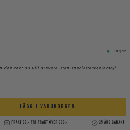
I lager
in den text du vill gravera utan specialtecken/emoji
LÄGG I VARUKORGEN
FRAKT 99,- FRI FRAKT ÖVER 999,-
25 ÅRS GARANTI