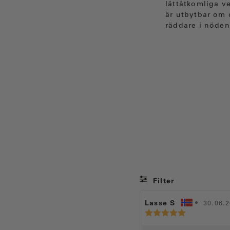
lättåtkomliga v
är utbytbar om d
räddare i nöden
Filter
R
Lasse S
•
R
30.06.
R
e
e
e
c
c
c