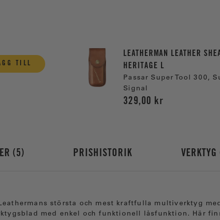
LEATHERMAN LEATHER SHE
ÄGG TILL
HERITAGE L
Passar Super Tool 300, 
Signal
329,00 kr
NER
5
PRISHISTORIK
VERKTYG
 Leathermans största och mest kraftfulla multiverktyg med
rktygsblad med enkel och funktionell låsfunktion. Här fin