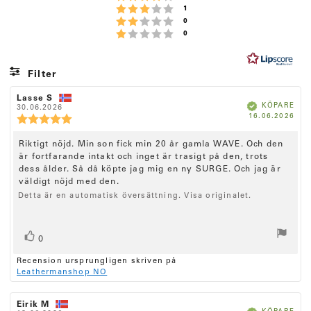
:
Betyg: 3 utav 5 stjärnor
röster
1
4
Betyg: 2 utav 5 stjärnor
röster
0
.
Betyg: 1 utav 5 stjärnor
röster
0
8
u
t
Filter
a
Betyg
Bilder
R
Lasse S
R
v
B
KÖPARE
e
30.06.2026
e
e
k
5
K
16.06.2026
c
c
R
r
ä
ö
f
e
e
e
s
t
a
p
n
n
d
c
R
Riktigt nöjd. Min son fick min 20 år gamla WAVE. Och den
t
d
s
s
e
a
i
är fortfarande intakt och inget är trasigt på den, trots
i
e
j
n
t
o
o
dess ålder. Så då köpte jag mig en ny SURGE. Och jag är
c
s
ä
u
n
n
väldigt nöjd med den.
m
i
s
s
e
r
:
f
d
Detta är en automatisk översättning. Visa originalet.
o
n
n
ö
a
n
r
t
s
o
s
f
u
b
i
r
a
m
R
r
0
e
t
:
o
ö
ö
t
t
n
Recension ursprungligen skriven på
s
y
a
s
Leathermanshop NO
r
g
s
t
t
e
:
(
t
:
a
5
e
R
Eirik M
e
R
.
u
B