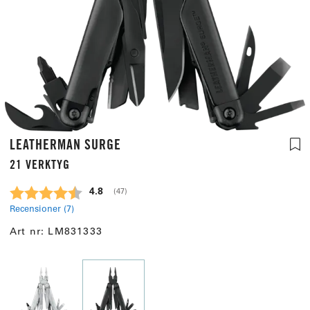
LEATHERMAN SURGE
21 VERKTYG
Snittbetyg:
4.8
(
röster:
47
)
Recensioner (
7
)
Art nr:
LM831333