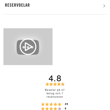
RESERVDELAR
4.8
B
e
Baserat på 47
betyg och 7
t
recensioner
y
Betyg: 5 utav 5 stjärnor
röster
g
29
Betyg: 4 utav 5 stjärnor
röster
6