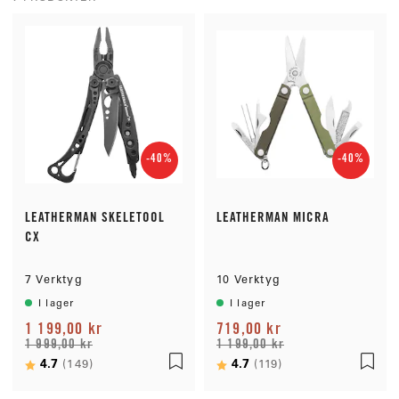
-40%
-40%
LEATHERMAN SKELETOOL
LEATHERMAN MICRA
CX
7 Verktyg
10 Verktyg
I lager
I lager
1 199,00 kr
719,00 kr
1 999,00 kr
1 199,00 kr
Betyg:
4.7
utav 5 stjärnor
Betyg:
4.7
utav 5 stjärnor
(149)
(119)