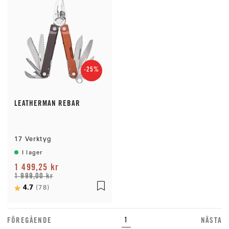
-25%
LEATHERMAN REBAR
17 Verktyg
I lager
1 499,25 kr
1 999,00 kr
Betyg:
4.7
utav 5 stjärnor
(78)
FÖREGÅENDE
NÄSTA
1