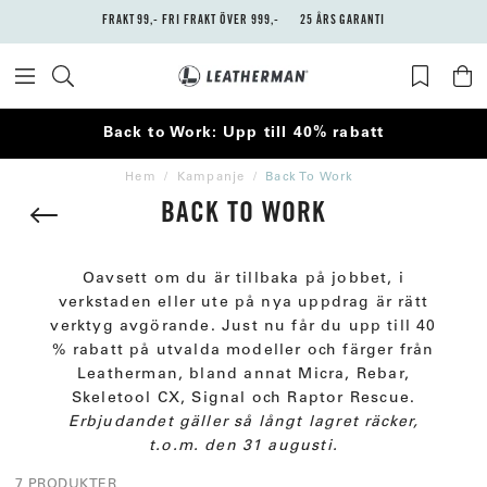
FRAKT 99,- FRI FRAKT ÖVER 999,-
25 ÅRS GARANTI
Back to Work: Upp till 40% rabatt
Hem
Kampanje
Back To Work
BACK TO WORK
Oavsett om du är tillbaka på jobbet, i
verkstaden eller ute på nya uppdrag är rätt
verktyg avgörande. Just nu får du upp till 40
% rabatt på utvalda modeller och färger från
Leatherman, bland annat Micra, Rebar,
Skeletool CX, Signal och Raptor Rescue.
Erbjudandet gäller så långt lagret räcker,
t.o.m. den 31 augusti.
7 PRODUKTER