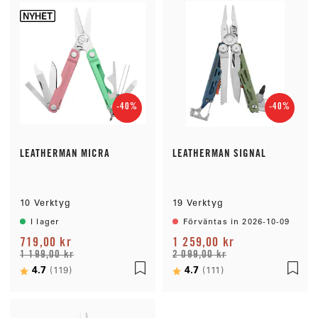
-40%
-40%
LEATHERMAN MICRA
LEATHERMAN SIGNAL
10 Verktyg
19 Verktyg
I lager
Förväntas in 2026-10-09
719,00 kr
1 259,00 kr
1 199,00 kr
2 099,00 kr
Betyg:
4.7
utav 5 stjärnor
Betyg:
4.7
utav 5 stjärnor
(119)
(111)