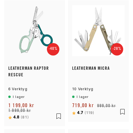
-40%
-28%
LEATHERMAN RAPTOR
LEATHERMAN MICRA
RESCUE
6 Verktyg
10 Verktyg
I lager
I lager
1 199,00 kr
719,00 kr
999,00 kr
1 999,00 kr
Betyg:
4.7
utav 5 stjärnor
(119)
Betyg:
4.8
utav 5 stjärnor
(81)