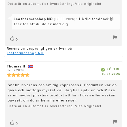
r
t
s
s
Detta är en automatisk översättning. Visa originalet.
f
u
b
i
a
m
e
t
:
o
t
t
S
Leathermanshop NO
:
Härlig feedback 🙌
(08.05.2026)
n
y
a
v
Tack för att du delar med dig
r
g
s
e
a
:
t
:
r
5
e
R
r
.
a
0
0
x
ö
ö
f
u
Recension ursprungligen skriven på
s
r
t
s
t
Leathermanshop NO
å
t
:
t
a
n
(
v
a
:
e
R
Thomas H
5
R
u
B
KÖPARE
e
07.07.2026
e
r
s
e
k
K
15.06.2026
c
p
c
R
r
t
)
ä
ö
f
e
e
e
t
j
p
a
p
n
n
d
c
ä
R
Snabb leverans och smidig köpprocess! Produkten var en
d
s
s
e
r
a
i
gåva och mottogs mycket väl. Jag har själv en och Micra
i
e
n
n
t
o
o
är en mycket praktisk produkt att ha i fickan eller väskan
c
s
u
n
o
n
oavsett om du är hemma eller reser!
m
i
s
s
r
e
:
f
d
Detta är en automatisk översättning. Visa originalet.
o
n
ö
a
n
r
t
s
s
f
u
b
i
a
m
R
r
0
e
t
: