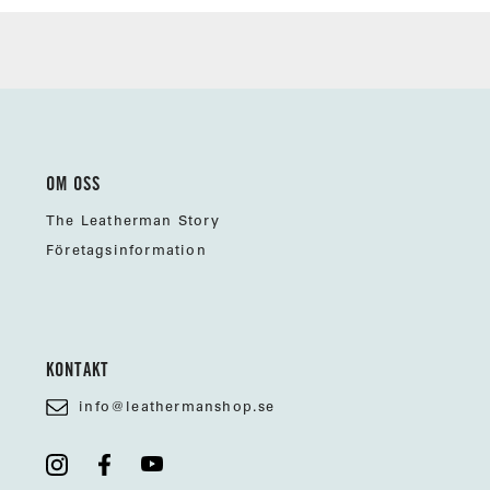
a
v
5
s
t
j
ä
r
n
o
r
OM OSS
The Leatherman Story
Företagsinformation
KONTAKT
info@leathermanshop.se