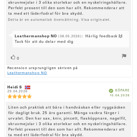
n
n
skruvmejslar i 3 olika storlekar och en nyckelringshållare.
m
i
s
s
e
Perfekt present till den som har allt. Rekommenderar att
:
f
d
o
n
ö
a
ta med ett läderfodral för bra skydd.
n
r
t
s
s
Detta är en automatisk översättning. Visa originalet.
f
u
b
i
a
m
e
t
:
o
t
t
S
Leathermanshop NO
:
Härlig feedback 🙌
(08.05.2026)
n
y
a
v
Tack för att du delar med dig
r
g
s
e
a
:
t
:
r
5
e
R
r
.
a
0
0
x
ö
ö
f
u
Recension ursprungligen skriven på
s
r
t
s
t
Leathermanshop NO
å
t
:
t
a
n
(
v
a
:
e
R
Heidi S
5
R
u
B
KÖPARE
e
29.04.2026
e
r
s
e
k
K
10.04.2026
c
p
c
R
r
t
)
ä
ö
f
e
e
e
t
j
p
a
p
n
n
d
c
ä
R
Liten och praktisk att bära i handväskan eller ryggsäcken
d
s
s
e
r
a
i
för dagligt bruk. 25 års garanti. Många vackra färger i
i
e
n
n
t
o
o
urvalet. Den har sax, kniv, pincett, flasköppnare, nagelfil,
c
s
u
n
o
n
skruvmejslar i 3 olika storlekar och en nyckelringshållare.
m
i
s
s
r
e
Perfekt present till den som har allt. Rekommenderar att
:
f
d
o
n
ö
a
ta med ett läderfodral för bra skydd.
n