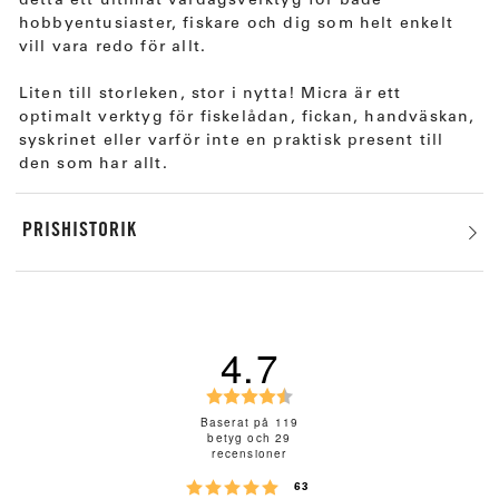
detta ett ultimat vardagsverktyg för både
hobbyentusiaster, fiskare och dig som helt enkelt
vill vara redo för allt.
Liten till storleken, stor i nytta! Micra är ett
optimalt verktyg för fiskelådan, fickan, handväskan,
syskrinet eller varför inte en praktisk present till
den som har allt.
PRISHISTORIK
4.7
B
e
Baserat på 119
betyg och 29
t
recensioner
y
Betyg: 5 utav 5 stjärnor
röster
g
63