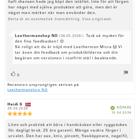
e
haft chansen hade jag köpt den istället. Inte för att färgen
.
0
x
har något med själva produkten att göra, men det är
u
något man märker när man använder den.
t
t
Detta är en automatisk översättning. Visa originalet.
:
a
v
5
S
Leathermanshop NO
:
Tack så mycket för
(08.05.2026)
s
v
den fina feedbacken! 😊
t
j
a
Så roligt att du är nöjd med Leatherman Micra 🙌 Vi
ä
r
tar även din feedback om produktbilderna och din
r
a
begäran om versionen i rostfritt stål i beaktande.
n
f
o
r
r
R
r
å
0
ö
ö
n
Recension ursprungligen skriven på
s
:
s
Leathermanshop NO
t
t
(
a
e
R
Heidi S
R
u
B
KÖPARE
e
29.04.2026
e
r
e
k
K
10.04.2026
c
p
c
R
r
)
ä
ö
f
e
e
e
t
p
a
p
n
n
d
c
R
Liten och praktisk att bära i handväskan eller ryggsäcken
d
s
s
e
a
i
för dagligt bruk. 25 års garanti. Många vackra färger i
i
e
n
t
o
o
urvalet. Den har sax, kniv, pincett, flasköppnare, nagelfil,
c
s
u