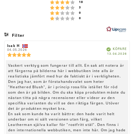
Betyg: 4 utav 5 stjärnor
röster
18
:
Betyg: 3 utav 5 stjärnor
röster
3
4
Betyg: 2 utav 5 stjärnor
röster
0
.
Betyg: 1 utav 5 stjärnor
röster
0
7
u
t
Filter
a
Betyg
Bilder
R
Isak H
R
v
B
KÖPARE
e
04.05.2026
e
e
k
5
K
13.04.2026
c
c
R
r
ä
ö
f
e
e
e
s
t
a
p
n
n
d
c
R
Vackert verktyg som fungerar till allt. En sak att notera är
t
d
s
s
e
a
i
att färgerna på bilderna här i webbutiken inte alls är
i
e
j
n
t
o
o
realistiska jämfört med hur de faktiskt är i verkligheten.
c
s
ä
u
n
n
Den jag har, som är förstahandsvalet som heter
m
i
s
s
e
r
"Heathered Blush", är i princip rosa/lila istället för röd
:
f
d
o
n
n
ö
a
som den är på bilden. Om du ska köpa produkten måste du
n
r
t
s
o
s
nästan titta på några recensioner eller videor av den
f
u
b
i
specifika varianten du vill se den riktiga färgen. Utöver
r
a
m
e
t
det är produkten mycket bra.
:
o
t
t
En sak som kunde ha varit bättre: den hade varit helt
n
y
a
underbar om ni sålt versionen utan färg, vilket
r
g
s
Leatherman själva kallar för "rostfritt stål". Den finns i
e
:
t
:
den internationella webbutiken, men inte här. Om jag hade
5