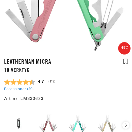
-40%
LEATHERMAN MICRA
10 VERKTYG
Snittbetyg:
4.7
(
röster:
119
)
Recensioner (
29
)
Art nr:
LM833623