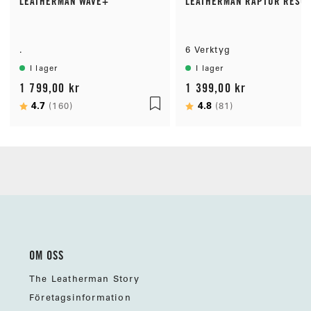
LEATHERMAN WAVE+
LEATHERMAN RAPTOR RESC
.
6 Verktyg
I lager
I lager
1 799,00 kr
1 399,00 kr
Betyg:
4.7
utav 5 stjärnor
Betyg:
4.8
utav 5 stjärno
(160)
(81)
OM OSS
The Leatherman Story
Företagsinformation