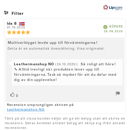
0
u
Filter
t
Betyg
Bilder
a
R
Ida B
R
B
KÖPARE
e
01.10.2025
e
e
v
k
K
25.06.2025
c
c
R
r
ä
5
ö
f
e
e
e
t
a
p
n
n
d
s
c
R
Multiverktyget levde upp till förväntningarna!
d
s
s
e
t
a
i
i
Detta är en automatisk översättning. Visa originalet.
e
n
t
o
o
j
c
s
u
n
n
ä
m
i
s
s
e
:
f
S
Leathermanshop NO
d
:
Så roligt att höra!
o
(24.10.2025)
r
n
ö
a
n
v
🔧 Alltid trevligt när produkten lever upp till
n
r
t
s
s
a
förväntningarna. Tack så mycket för att du delar med
f
u
o
b
i
r
dig av din upplevelse!
a
m
e
r
t
:
a
o
t
t
f
n
y
a
R
r
r
0
r
g
s
ö
e
ö
å
:
t
:
Recension ursprungligen skriven på
s
n
5
s
Leathermanshop NO
e
.
:
t
t
0
x
(
Tänk på att vissa kunder väljer att ge ett betyg utan att skriva en
a
u
t
e
recension. Därav kommer antalet betyg att skilja sig ifrån antalet
t
u
r
recensioner.
:
a