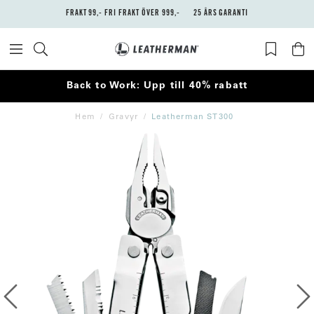
FRAKT 99,- FRI FRAKT ÖVER 999,-
25 ÅRS GARANTI
Back to Work: Upp till 40% rabatt
Hem
Gravyr
Leatherman ST300