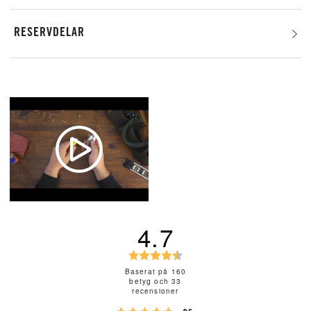
RESERVDELAR
4.7
B
e
Baserat på 160
betyg och 33
t
recensioner
y