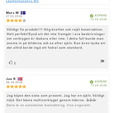
5
Leathermanshop NO
t
e
t
.
(
0
x
a
e
R
Mats M
u
R
t
u
B
KÖPARE
e
27.03.2026
e
r
t
e
k
K
:
13.03.2026
c
p
c
R
r
a
)
ä
ö
f
e
e
e
t
v
p
a
p
n
n
d
c
5
R
Väldigt fin produkt!!! Hög kvalitet och rejäl konstruktion.
d
s
s
e
s
a
i
Helt perfekt!Synd att det inte framgår i era beskrivningar
i
e
n
t
t
o
o
om verktygen är låsbara eller inte. I detta fall kunde man
c
s
u
n
j
n
zooma in på bilderna och se efter själv. Kan även tycka att
m
i
s
s
ä
e
det alltid borde ingå ett fodral som standard.
:
f
d
o
r
n
ö
a
n
n
r
t
s
s
o
f
u
b
i
r
a
R
r
m
2
e
t
:
o
ö
ö
t
t
n
s
y
a
s
r
t
g
s
t
R
Jon R
R
e
:
(
B
KÖPARE
e
06.04.2026
t
e
e
:
a
4
k
K
17.03.2026
c
c
e
R
r
e
ä
u
.
ö
f
e
e
e
t
r
a
p
0
n
x
n
p
d
c
R
Jag köpte den sista som present. Jag har en själv. Väldigt
)
d
s
s
u
t
e
p
a
i
nöjd. Det bästa multiverktyget genom tiderna. 👍👍👍
i
e
t
n
t
o
:
o
a
Detta är en automatisk översättning. Visa originalet.
c
s
u
n
n
v
m
i
s
s
e