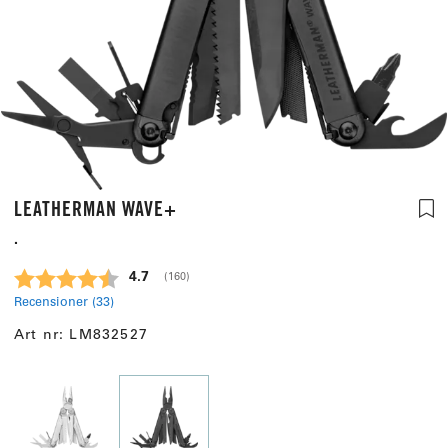
LEATHERMAN WAVE+
.
Snittbetyg:
4.7
(
röster:
160
)
Recensioner (
33
)
Art nr:
LM832527