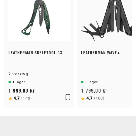
LEATHERMAN SKELETOOL CX
LEATHERMAN WAVE+
7 verktyg
.
I lager
I lager
1 999,00 kr
1 799,00 kr
Betyg:
4.7
utav 5 stjärnor
Betyg:
4.7
utav 5 stjärn
(149)
(160)