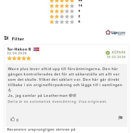
Betyg: 5 utav 5 stjärnor
röster
g
96
Betyg: 4 utav 5 stjärnor
röster
14
:
Betyg: 3 utav 5 stjärnor
röster
4
4
Betyg: 2 utav 5 stjärnor
röster
2
.
Betyg: 1 utav 5 stjärnor
röster
0
7
u
t
Filter
a
Betyg
Bilder
R
Tor-Håkon B
R
v
B
KÖPARE
e
02.04.2026
e
e
k
5
K
19.03.2026
c
c
R
r
ä
ö
f
e
e
e
s
t
a
p
n
n
d
c
R
Wave plus lever alltid upp till förväntningarna. Den här
t
d
s
s
e
a
i
gången kontrollerades det för att säkerställa att allt var
i
e
j
n
t
o
o
som det skulle. Vilket det såklart var. Den här går direkt
c
s
ä
u
n
n
tillbaka i sin originalförpackning och läggs till i samlingen
m
i
s
s
e
r
💪
:
f
d
o
n
n
ö
a
Ja, jag samlar på Leatherman 🫣🤣
n
r
t
s
o
s
Detta är en automatisk översättning. Visa originalet.
f
u
b
i
r
a
m
e
t
:
o
t
t
n
R
r
y
a
0
r
g
ö
s
ö
e
:
Recension ursprungligen skriven på
s
t
s
: