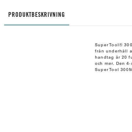
PRODUKTBESKRIVNING
Super Tool® 300
från underhåll 
handtag är 20 f
och mer. Den 4-
Super Tool 300M