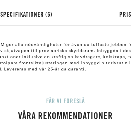
SPECIFIKATIONER
6
PRIS
M ger alla nödvändigheter för även de tuffaste jobben fö
av skjutvapen till provisoriska skyddsrum. Inbyggda i de
unktioner inklusive en kraftig spikavdragare, kolskrapa, 
stolpare frontsiktejusteringen med inbyggd bitdrivrutin i
. Levereras med vår 25-åriga garanti.
FÅR VI FÖRESLÅ
VÅRA REKOMMENDATIONER