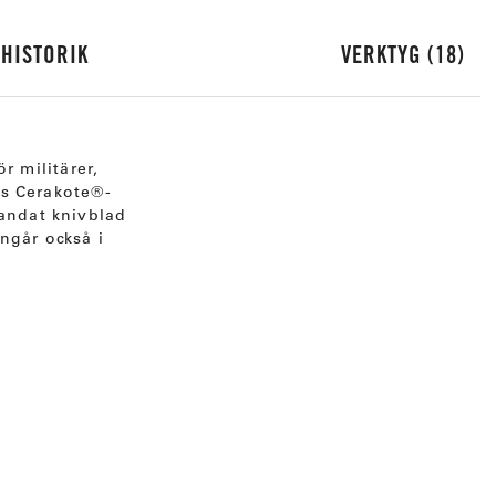
HISTORIK
VERKTYG
18
r militärer,
ss Cerakote®-
tandat knivblad
ngår också i