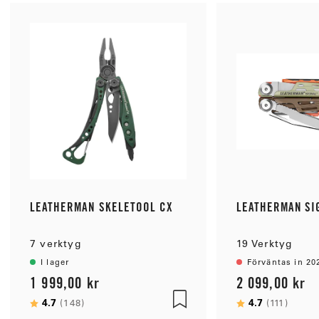
LEATHERMAN SKELETOOL CX
LEATHERMAN SI
7 verktyg
19 Verktyg
I lager
Förväntas in 20
1 999,00 kr
2 099,00 kr
Betyg:
4.7
utav 5 stjärnor
Betyg:
4.7
utav 
(148)
(111)