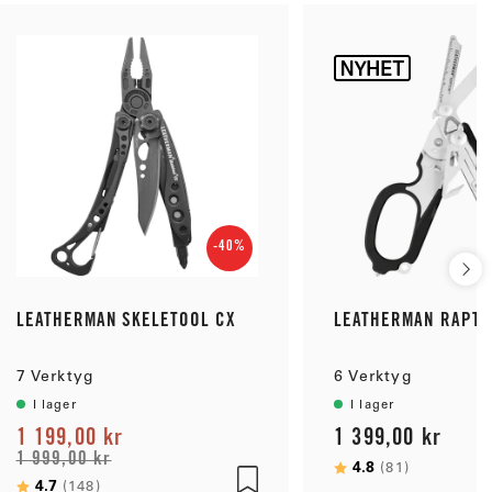
-40%
LEATHERMAN SKELETOOL CX
LEATHERMAN RAPTO
7 Verktyg
6 Verktyg
I lager
I lager
1 199,00 kr
1 399,00 kr
1 999,00 kr
Betyg:
4.8
utav 5 st
(81)
Betyg:
4.7
utav 5 stjärnor
(148)