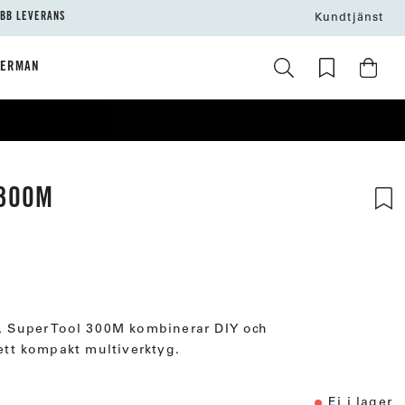
BB LEVERANS
Kundtjänst
HERMAN
300M
s, Super Tool 300M kombinerar DIY och
 ett kompakt multiverktyg.
Ej i lager