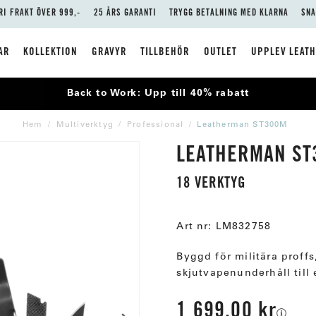
RI FRAKT ÖVER 999,-
25 ÅRS GARANTI
TRYGG BETALNING MED KLARNA
SNA
AR
KOLLEKTION
GRAVYR
TILLBEHÖR
OUTLET
UPPLEV LEAT
Back to Work: Upp till 40% rabatt
Hem
Multiverktyg
Professional
Leatherman ST300M
LEATHERMAN ST
18 VERKTYG
Art nr:
LM832758
Byggd för militära proff
skjutvapenunderhåll till
1 699,00 kr