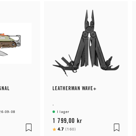
GNAL
LEATHERMAN WAVE+
.
26-09-08
I lager
1 799,00 kr
5 stjärnor
Betyg:
4.7
utav 5 stjärnor
(160)