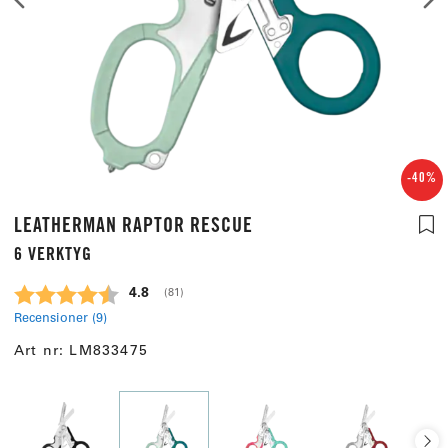
-40%
LEATHERMAN RAPTOR RESCUE
6 VERKTYG
Snittbetyg:
4.8
(
röster:
81
)
Recensioner (
9
)
Art nr:
LM833475