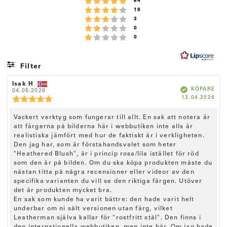
Betyg: 5 utav 5 stjärnor
röster
g
64
Betyg: 4 utav 5 stjärnor
röster
18
:
Betyg: 3 utav 5 stjärnor
röster
3
4
Betyg: 2 utav 5 stjärnor
röster
0
.
Betyg: 1 utav 5 stjärnor
röster
0
7
u
t
Filter
a
Betyg
Bilder
R
Isak H
R
v
B
KÖPARE
e
04.05.2026
e
e
k
5
K
13.04.2026
c
c
R
r
ä
ö
f
e
e
e
s
t
a
p
n
n
d
c
R
Vackert verktyg som fungerar till allt. En sak att notera är
t
d
s
s
e
a
i
att färgerna på bilderna här i webbutiken inte alls är
i
e
j
n
t
o
o
realistiska jämfört med hur de faktiskt är i verkligheten.
c
s
ä
u
n
n
Den jag har, som är förstahandsvalet som heter
m
i
s
s
e
r
"Heathered Blush", är i princip rosa/lila istället för röd
:
f
d
o
n
n
ö
a
som den är på bilden. Om du ska köpa produkten måste du
n
r
t
s
o
s
nästan titta på några recensioner eller videor av den
f
u
b
i
specifika varianten du vill se den riktiga färgen. Utöver
r
a
m
e
t
det är produkten mycket bra.
:
o
t
t
En sak som kunde ha varit bättre: den hade varit helt
n
y
a
underbar om ni sålt versionen utan färg, vilket
r
g
s
Leatherman själva kallar för "rostfritt stål". Den finns i
e
:
t
: