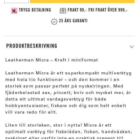
TRYGG BETALNING
FRAKT 99,- FRI FRAKT ÖVER 999,-
25 ÅRS GARANTI
PRODUKTBESKRIVNING
Leatherman Micra – Kraft i miniformat
Leatherman Micra är ett superkompakt multiverktyg
med hela tio funktioner – och den kommer i en
storlek som passar perfekt på nyckelringen. Med
fjäderbelastad sax, pincett, kniv och mycket mer, är
detta ett ultimat vardagsverktyg för både
hobbyentusiaster, fiskare och dig som helt enkelt
vill vara redo för allt.
Liten till storleken, stor i nytta! Micra är ett
optimalt verktyg för fiskelådan, fickan, handväskan,
syskrinet eller varför inte en praktisk present till