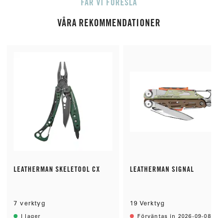
FÅR VI FÖRESLÅ
:
a
v
5
VÅRA REKOMMENDATIONER
s
t
j
ä
r
n
o
r
LEATHERMAN SKELETOOL CX
LEATHERMAN SIGNAL
7 verktyg
19 Verktyg
I lager
Förväntas in 2026-09-08