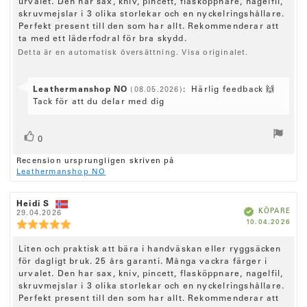
urvalet. Den har sax, kniv, pincett, flasköppnare, nagelfil,
c
s
u
n
n
skruvmejslar i 3 olika storlekar och en nyckelringshållare.
m
i
s
s
e
Perfekt present till den som har allt. Rekommenderar att
:
f
d
o
n
ö
a
ta med ett läderfodral för bra skydd.
n
r
t
s
s
Detta är en automatisk översättning. Visa originalet.
f
u
b
i
a
m
e
t
:
o
t
t
S
Leathermanshop NO
:
Härlig feedback 🙌
(08.05.2026)
n
y
a
v
Tack för att du delar med dig
r
g
s
e
a
:
t
:
r
5
e
R
r
.
a
0
0
x
ö
ö
f
u
Recension ursprungligen skriven på
s
r
t
s
t
Leathermanshop NO
å
t
:
t
a
n
(
v
a
:
e
R
Heidi S
5
R
u
B
KÖPARE
e
29.04.2026
e
r
s
e
k
K
10.04.2026
c
p
c
R
r
t
)
ä
ö
f
e
e
e
t
j
p
a
p
n
n
d
c
ä
R
Liten och praktisk att bära i handväskan eller ryggsäcken
d
s
s
e
r
a
i
för dagligt bruk. 25 års garanti. Många vackra färger i
i
e
n
n
t
o
o
urvalet. Den har sax, kniv, pincett, flasköppnare, nagelfil,
c
s
u
n
o
n
skruvmejslar i 3 olika storlekar och en nyckelringshållare.
m
i
s
s
r
e
Perfekt present till den som har allt. Rekommenderar att
:
f
d
o