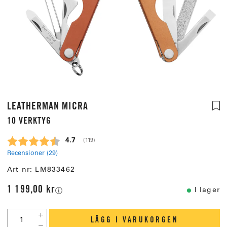
LEATHERMAN MICRA
10 VERKTYG
Snittbetyg:
4.7
(
röster:
119
)
Recensioner (
29
)
Art nr:
LM833462
1 199,00 kr
I lager
LÄGG I VARUKORGEN