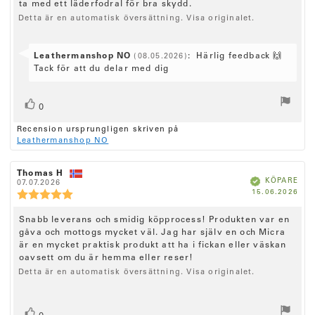
n
ö
a
ta med ett läderfodral för bra skydd.
n
r
t
s
s
Detta är en automatisk översättning. Visa originalet.
f
u
b
i
a
m
e
t
:
o
t
t
S
Leathermanshop NO
:
Härlig feedback 🙌
(08.05.2026)
n
y
a
v
Tack för att du delar med dig
r
g
s
e
a
:
t
:
r
5
e
R
r
.
a
0
0
x
ö
ö
f
u
Recension ursprungligen skriven på
s
r
t
s
t
Leathermanshop NO
å
t
:
t
a
n
(
v
a
:
e
R
Thomas H
5
R
u
B
KÖPARE
e
07.07.2026
e
r
s
e
k
K
15.06.2026
c
p
c
R
r
t
)
ä
ö
f
e
e
e
t
j
p
a
p
n
n
d
c
ä
R
Snabb leverans och smidig köpprocess! Produkten var en
d
s
s
e
r
a
i
gåva och mottogs mycket väl. Jag har själv en och Micra
i
e
n
n
t
o
o
är en mycket praktisk produkt att ha i fickan eller väskan
c
s
u
n
o
n
oavsett om du är hemma eller reser!
m
i
s
s
r
e
:
f
d
Detta är en automatisk översättning. Visa originalet.
o
n
ö
a
n
r
t
s
s
f
u
b
i
a
m
R
r