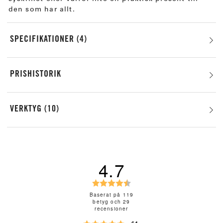
den som har allt.
SPECIFIKATIONER
4
PRISHISTORIK
VERKTYG
10
4.7
B
e
Baserat på 119
betyg och 29
t
recensioner
y