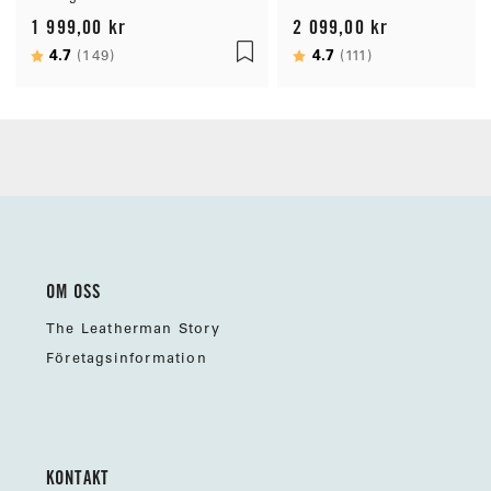
1 999,00 kr
2 099,00 kr
Betyg:
4.7
utav 5 stjärnor
Betyg:
4.7
utav 5 stjärn
(149)
(111)
OM OSS
The Leatherman Story
Företagsinformation
KONTAKT