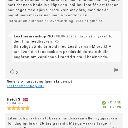
den internationella webbutiken, men inte här. Om jag hade
5
e
haft chansen hade jag köpt den istället. Inte för att färgen
.
0
x
har något med själva produkten att göra, men det är
u
något man märker när man använder den.
t
t
Detta är en automatisk översättning. Visa originalet.
:
a
v
5
S
Leathermanshop NO
:
Tack så mycket för
(08.05.2026)
s
v
den fina feedbacken! 😊
t
j
a
Så roligt att du är nöjd med Leatherman Micra 🙌 Vi
ä
r
tar även din feedback om produktbilderna och din
r
a
begäran om versionen i rostfritt stål i beaktande.
n
f
o
r
r
R
r
å
0
ö
ö
n
Recension ursprungligen skriven på
s
:
s
Leathermanshop NO
t
t
(
a
e
R
Heidi S
R
u
B
KÖPARE
e
29.04.2026
e
r
e
k
K
10.04.2026
c
p
c
R
r
)
ä
ö
f
e
e
e
t
p
a
p
n
n
d
c
R
Liten och praktisk att bära i handväskan eller ryggsäcken
d
s
s
e
a
i
för dagligt bruk. 25 års garanti. Många vackra färger i
i
e
n
t
o
o