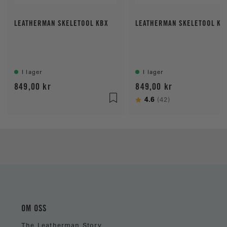
LEATHERMAN SKELETOOL KBX
LEATHERMAN SKELETOOL KB
I lager
I lager
849,00 kr
849,00 kr
Betyg:
4.6
utav 5 stjärno
(42)
OM OSS
The Leatherman Story