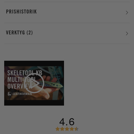
PRISHISTORIK
VERKTYG
2
4.6
B