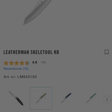
LEATHERMAN SKELETOOL KB
Snittbetyg:
4.6
(
röster:
42
)
Recensioner (
15
)
Art nr:
LM833150