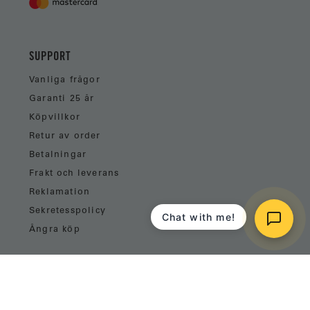
SUPPORT
Vanliga frågor
Garanti 25 år
Köpvillkor
Retur av order
Betalningar
Frakt och leverans
Reklamation
Sekretesspolicy
Chat with me!
Ångra köp
VÅRA VÄNNER