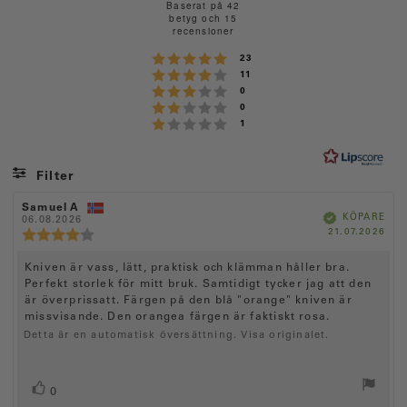
e
Baserat på 42
betyg och 15
t
recensioner
y
Betyg: 5 utav 5 stjärnor
röster
g
23
Betyg: 4 utav 5 stjärnor
röster
11
:
Betyg: 3 utav 5 stjärnor
röster
0
4
Betyg: 2 utav 5 stjärnor
röster
0
.
Betyg: 1 utav 5 stjärnor
röster
1
6
u
t
Filter
a
Betyg
Bilder
R
Samuel A
R
v
B
KÖPARE
e
06.08.2026
e
e
k
5
K
21.07.2026
c
c
R
r
ä
ö
f
e
e
e
s
t
a
p
n
n
d
c
R
Kniven är vass, lätt, praktisk och klämman håller bra.
t
d
s
s
e
a
i
Perfekt storlek för mitt bruk. Samtidigt tycker jag att den
i
e
j
n
t
o
o
är överprissatt. Färgen på den blå "orange" kniven är
c
s
ä
u
n
n
missvisande. Den orangea färgen är faktiskt rosa.
m
i
s
s
e
r
:
f
d
Detta är en automatisk översättning. Visa originalet.
o
n
n
ö
a
n
r
t
s
o
s
f
u
b
i
r
a
m
R
r
0
e
t
:
o
ö