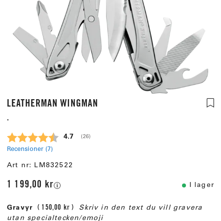
LEATHERMAN WINGMAN
.
Snittbetyg:
4.7
(
röster:
26
)
Recensioner (
7
)
Art nr:
LM832522
1 199,00 kr
I lager
Gravyr
150,00 kr
Skriv in den text du vill gravera
utan specialtecken/emoji