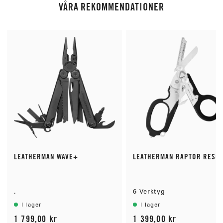
5
VÅRA REKOMMENDATIONER
s
t
j
ä
r
n
o
r
LEATHERMAN WAVE+
LEATHERMAN RAPTOR RESC
.
6 Verktyg
I lager
I lager
1 799,00 kr
1 399,00 kr