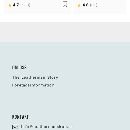
Betyg:
4.7
utav 5 stjärnor
Betyg:
4.8
utav 5 stjärno
(160)
(81)
OM OSS
The Leatherman Story
Företagsinformation
KONTAKT
info@leathermanshop.se