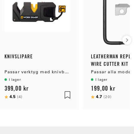
KNIVSLIPARE
LEATHERMAN REPL
WIRE CUTTER KIT
Passar verktyg med knivblad
I lager
I lager
399,00 kr
199,00 kr
Betyg:
4.5
utav 5 stjärnor
Betyg:
4.7
utav 5 st
(4)
(20)