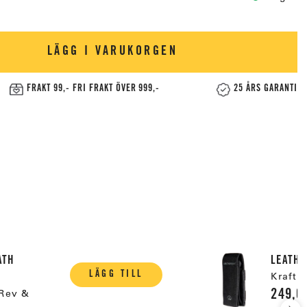
LÄGG I VARUKORGEN
FRAKT 99,- FRI FRAKT ÖVER 999,-
25 ÅRS GARANTI
ATH
LEATHE
LÄGG TILL
Krafti
249,0
 Rev &