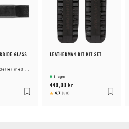
r
RBIDE GLASS
LEATHERMAN BIT KIT SET
Passar alla modeller med stor bitshållare
I lager
449,00 kr
 stjärnor
Betyg:
4.7
utav 5 stjärnor
(88)