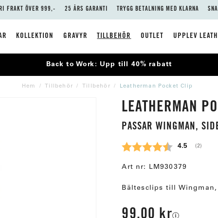
RI FRAKT ÖVER 999,-
25 ÅRS GARANTI
TRYGG BETALNING MED KLARNA
SNA
AR
KOLLEKTION
GRAVYR
TILLBEHÖR
OUTLET
UPPLEV LEAT
Back to Work: Upp till 40% rabatt
Hem
Tillbehör
Tillbehör
Leatherman Pocket Clip
LEATHERMAN PO
PASSAR WINGMAN, SID
Snittbetyg:
4.5
(
röster:
2
)
Art nr:
LM930379
Bältesclips till Wingman
99,00 kr