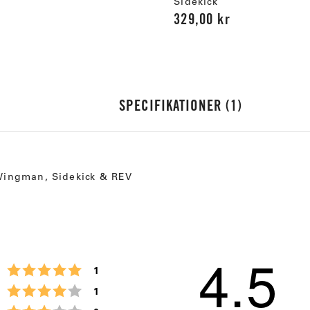
Sidekick
329,00 kr
SPECIFIKATIONER
1
l Wingman, Sidekick & REV
4.5
Betyg: 5 utav 5 stjärnor
röster
1
Betyg: 4 utav 5 stjärnor
röster
1