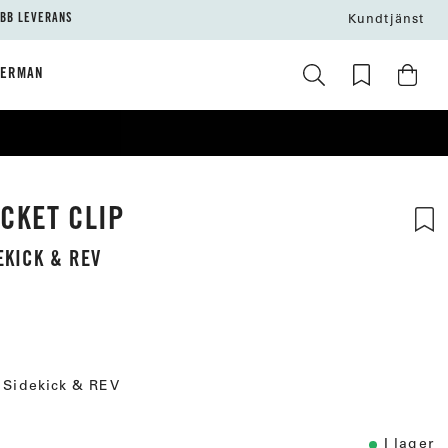
BB LEVERANS
Kundtjänst
HERMAN
CKET CLIP
EKICK & REV
, Sidekick & REV
I lager