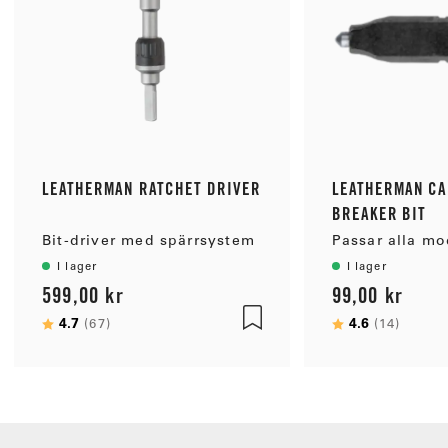
LEATHERMAN RATCHET DRIVER
LEATHERMAN CA
BREAKER BIT
Bit-driver med spärrsystem
I lager
I lager
599,00 kr
99,00 kr
Betyg:
4.7
utav 5 stjärnor
Betyg:
4.6
utav 5
(67)
(14)