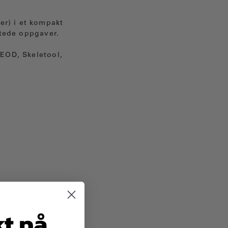
er) i et kompakt
ntede oppgaver.
 EOD, Skeletool,
kt på