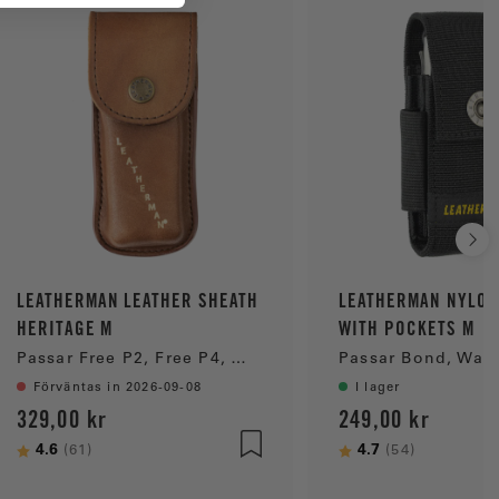
LEATHERMAN LEATHER SHEATH
LEATHERMAN NYLON
HERITAGE M
WITH POCKETS M
Passar Free P2, Free P4, Wave+, Charge+ & Skeletool
Förväntas in 2026-09-08
I lager
329,00 kr
249,00 kr
Betyg:
4.6
utav 5 stjärnor
Betyg:
4.7
utav 5 st
(61)
(54)