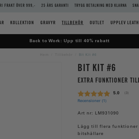
RI FRAKT ÖVER 999,-
25 ÅRS GARANTI
TRYGG BETALNING MED KLARNA
SNA
AR
KOLLEKTION
GRAVYR
TILLBEHÖR
OUTLET
UPPLEV LEAT
Back to Work: Upp till 40% rabatt
Hem
Tillbehör
Bit Kit #6
BIT KIT #6
EXTRA FUNKTIONER TIL
Snittbetyg:
5.0
(
röster:
3
)
Recensioner (
1
)
Art nr:
LM931090
Lägg till flera funktione
bitshållare