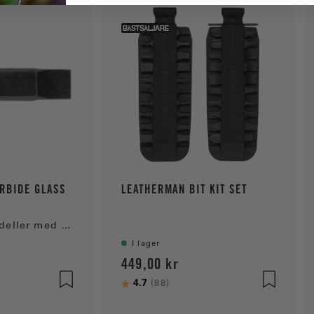
RBIDE GLASS
LEATHERMAN BIT KIT SET
Passar alla modeller med stor bitshållare
I lager
449,00 kr
 stjärnor
Betyg:
4.7
utav 5 stjärnor
(88)