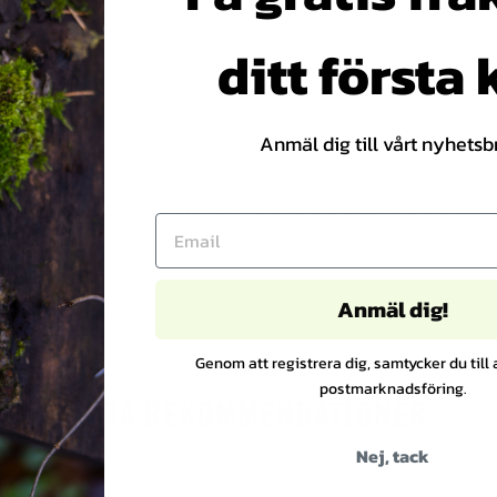
5
Betyg
Bilder
6.2026
.
ditt första
0
u
akt igenom! Ganska snabb leverans.
t
a
Anmäl dig till vårt nyhetsb
v
5
s
jer att ge ett betyg utan att skriva en recension. Därav kommer antalet
t
j
ä
r
Anmäl dig!
n
o
FÅR VI FÖRESLÅ
Genom att registrera dig, samtycker du till 
r
postmarknadsföring.
VÅRA REKOMMENDATIONER
Nej, tack