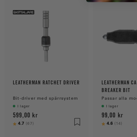
j
ä
r
n
o
r
LEATHERMAN RATCHET DRIVER
LEATHERMAN CA
BREAKER BIT
Bit-driver med spärrsystem
I lager
I lager
599,00 kr
99,00 kr
Betyg:
4.7
utav 5 stjärnor
Betyg:
4.6
utav 5
(67)
(14)