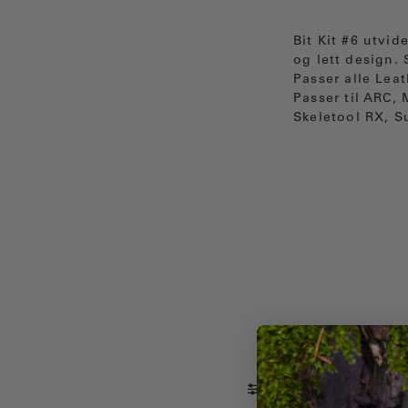
Bit Kit #6 utvid
og lett design.
Passer alle Lea
Passer til ARC,
Skeletool RX, Su
Filter